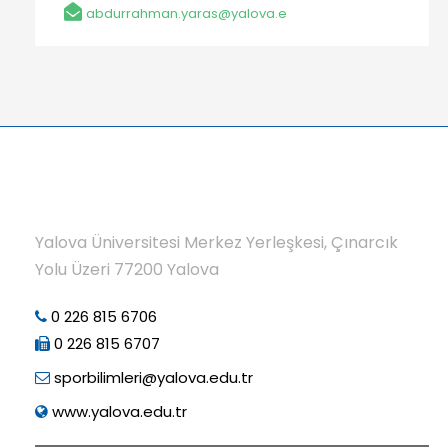
abdurrahman.yaras@yalova.edu.tr
Yalova Üniversitesi Merkez Yerleşkesi, Çınarcık
Yolu Üzeri 77200 Yalova
0 226 815 6706
0 226 815 6707
sporbilimleri@yalova.edu.tr
www.yalova.edu.tr