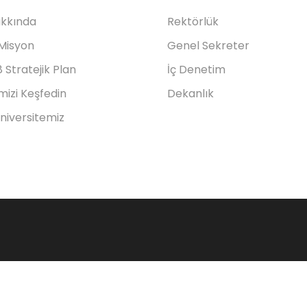
akkında
Rektörlük
 Misyon
Genel Sekreter
Stratejik Plan
İç Denetim
mizi Keşfedin
Dekanlık
Üniversitemiz