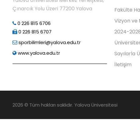
Yalova Üniversitesi Merkez Yerleşkesi,
Çınarcık Yolu Üzeri 77200 Yalova
Fakülte H
Vizyon ve
0 226 815 6706
2024-2028 
0 226 815 6707
sporbilimleri@yalova.edu.tr
Üniversite
www.yalova.edu.tr
Sayılarla 
İletişim
2026 © Tüm hakları saklıdır. Yalova Üniversitesi