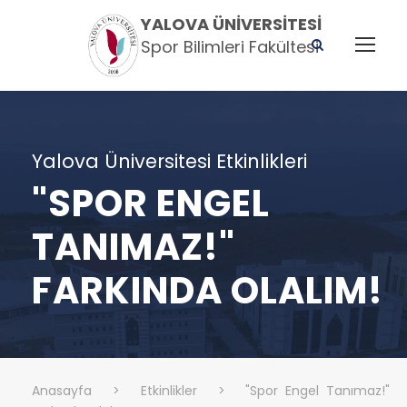
YALOVA ÜNIVERSITESI
Spor Bilimleri Fakültesi
Yalova Üniversitesi Etkinlikleri
"SPOR ENGEL
TANIMAZ!"
FARKINDA OLALIM!
Anasayfa
>
Etkinlikler
>
"Spor Engel Tanımaz!"