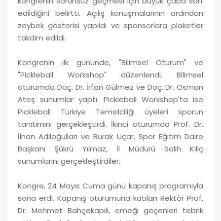
kongrenin sorunsuz geçmesi için büyük çaba sarf
edildiğini belirtti. Açılış konuşmalarının ardından
zeybek gösterisi yapıldı ve sponsorlara plaketler
takdim edildi.
Kongrenin ilk gününde, "Bilimsel Oturum" ve
"Pickleball Workshop" düzenlendi. Bilimsel
oturumda Doç. Dr. İrfan Gülmez ve Doç. Dr. Osman
Ateş sunumlar yaptı. Pickleball Workshop'ta ise
Pickleball Türkiye Temsilciliği üyeleri sporun
tanıtımını gerçekleştirdi. İkinci oturumda Prof. Dr.
İlhan Adiloğulları ve Burak Uçar, Spor Eğitim Daire
Başkanı Şükrü Yılmaz, İl Müdürü Salih Kılıç
sunumlarını gerçekleştirdiler.
Kongre, 24 Mayıs Cuma günü kapanış programıyla
sona erdi. Kapanış oturumuna katılan Rektör Prof.
Dr. Mehmet Bahçekapılı, emeği geçenleri tebrik