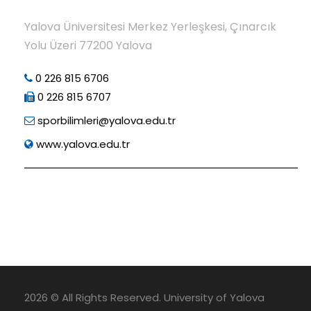
Yalova Üniversitesi Merkez Yerleşkesi, Çınarcık
Yolu Üzeri 77200 Yalova
0 226 815 6706
0 226 815 6707
sporbilimleri@yalova.edu.tr
www.yalova.edu.tr
2026 © All Rights Reserved. University of Yalova